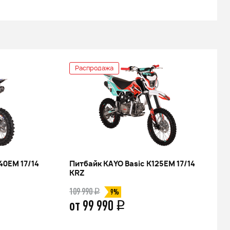
Распродажа
40EM 17/14
Питбайк KAYO Basic K125EM 17/14
KRZ
109 990
q
9%
от 99 990
q