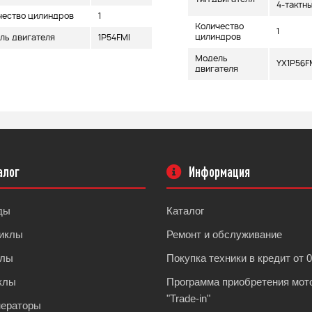
4-тактн
чество цилиндров
1
Количество
1
цилиндров
ль двигателя
1P54FMI
Модель
YX1P56F
двигателя
алог
Информация
ды
Каталог
иклы
Ремонт и обслуживание
клы
Покупка техники в кредит от 
клы
Программа приобретения мот
"Trade-in"
нераторы