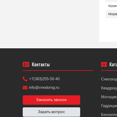
9
Мощность (л.с.)
9
Коли
5.5
Объем топливного бака (л)
5.5
Моде
Контакты
Кат
+7(383)255-50-40
Снегохо
info@vnedorog.ru
Квадроц
Мотоци
Заказать звонок
Гидроци
Задать вопрос
Бензоге