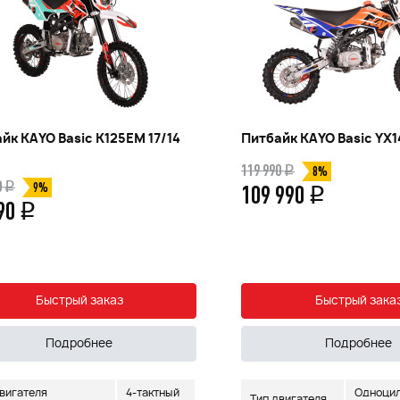
йк KAYO Basic K125EM 17/14
Питбайк KAYO Basic YX1
119 990
q
8%
0
q
109 990
9%
q
990
q
Быстрый заказ
Быстрый зака
Подробнее
Подробнее
двигателя
4-тактный
Одноцил
Тип двигателя