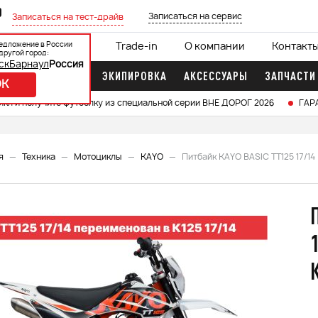
0
Записаться на сервис
Записаться на тест-драйв
едложение в России
ции
Кредит 0%
Trade-in
О компании
Контакт
другой город:
ск
Барнаул
Россия
ДОЧНЫЕ МОТОРЫ
ЭКИПИРОВКА
АКСЕССУАРЫ
ЗАПЧАСТИ
OK
икл и получите футболку из специальной серии ВНЕ ДОРОГ 2026
ГАР
я
Техника
Мотоциклы
KAYO
Питбайк KAYO BASIC TT125 17/14 