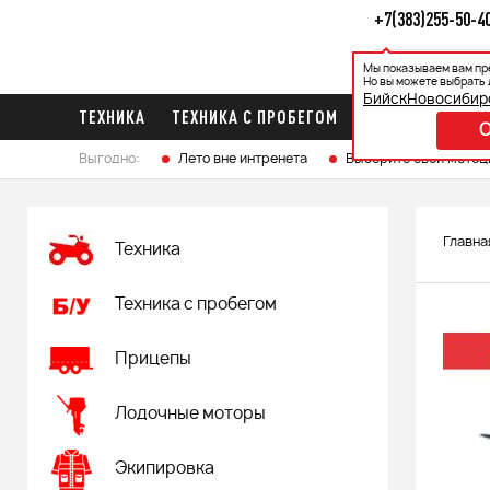
+7(383)255-50-4
Мы показываем вам пр
Каталог
Ак
Но вы можете выбрать 
Бийск
Новосибир
ТЕХНИКА
ТЕХНИКА С ПРОБЕГОМ
ПРИЦЕПЫ
ЛО
Выгодно:
Лето вне интренета
Выберите свой мотоц
Главна
Техника
Техника с пробегом
Прицепы
Лодочные моторы
Экипировка