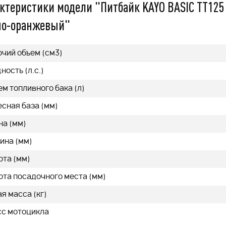
ктеристики модели "Питбайк KAYO BASIC TT125 1
479 000
q
q
но-оранжевый"
очий объем (см3)
ость (л.с.)
нее
Подробнее
м топливного бака (л)
сная база (мм)
на (мм)
ина (мм)
ота (мм)
ота посадочного места (мм)
я масса (кг)
сс мотоцикла