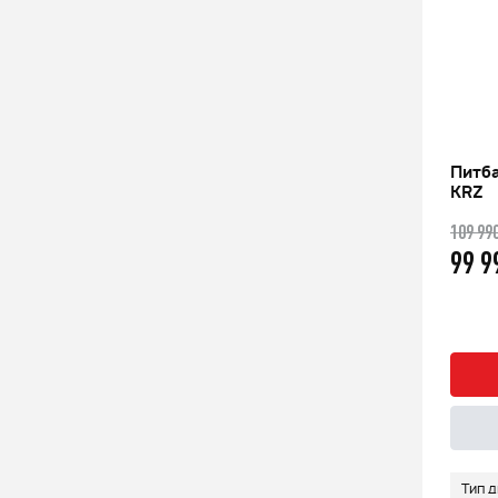
7/14
Питбайк KAYO BASIC K125EM 17/14
Питба
KRZ (механ. сцепл., эл. стартер)
KRZ
104 990
109 99
q
10%
94 990
99 
q
Быстрый заказ
Подробнее
125
Рабочий объем (см3)
125
Тип 