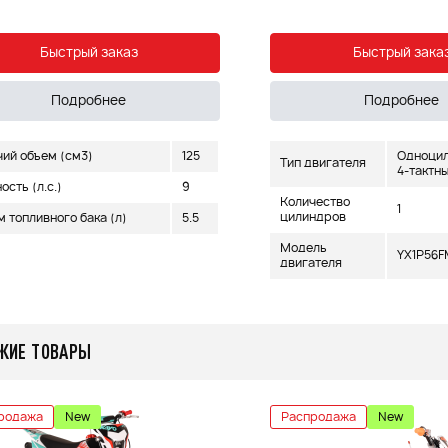
Быстрый заказ
Быстрый зака
Подробнее
Подробнее
чий объем (см3)
125
Одноцил
Тип двигателя
4-тактн
сть (л.с.)
9
Количество
1
цилиндров
 топливного бака (л)
5.5
Модель
YX1P56F
двигателя
ЖИЕ ТОВАРЫ
родажа
New
Распродажа
New