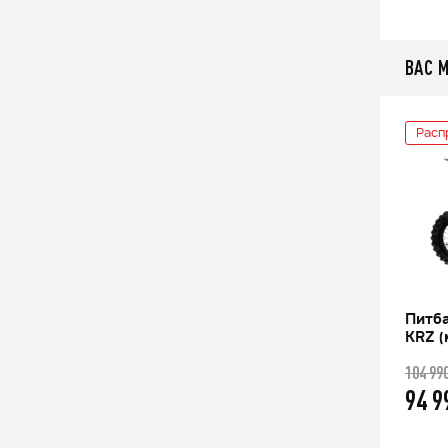
ВАС 
Распродажа
Расп
M
Мотоцикл кроссовый KAYO K2 PRO
Питба
21/18
KRZ (
169 990
104 99
q
12%
149 990
94 
q