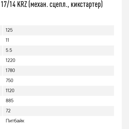
7/14 KRZ (механ. сцепл., кикстартер)
125
11
5.5
1220
1780
750
1120
885
72
Питбайк