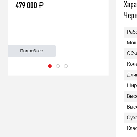
Хара
66 500
q
55 999
Чер
Раб
Мощн
Подробнее
Подроб
Объе
Коле
Дли
Шир
Выс
Выс
Суха
Кла