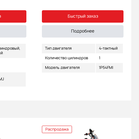
з
Быстрый заказ
Подробнее
индровый,
Тип двигателя
4-тактный
ый
Количество цилиндров
1
Модель двигателя
1P54FMI
MJ
Распродажа