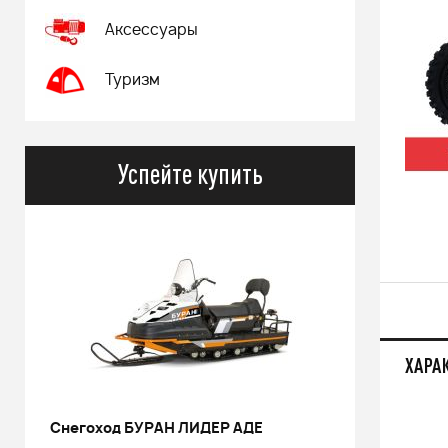
Аксессуары
Туризм
Успейте купить
ХАРА
РИНАЛЬ 2013 черный В/Т 1м
Костюм 
POWERM