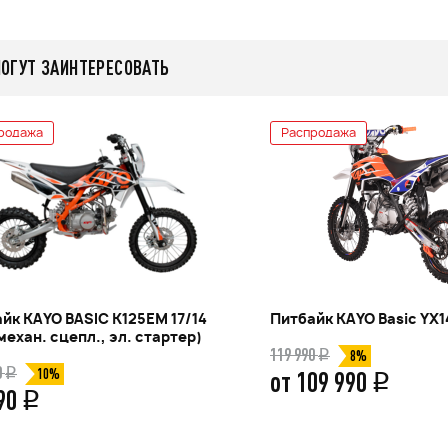
МОГУТ ЗАИНТЕРЕСОВАТЬ
родажа
Распродажа
йк KAYO BASIC K125EM 17/14
Питбайк KAYO Basic YX1
механ. сцепл., эл. стартер)
119 990
q
8%
0
q
от 109 990
10%
q
990
q