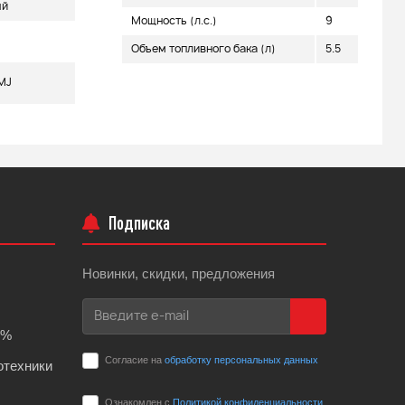
ый
Мощность (л.с.)
9
Объем топливного бака (л)
5.5
MJ
Подписка
Новинки, скидки, предложения
0%
Согласие на
обработку персональных данных
отехники
Ознакомлен с
Политикой конфиденциальности