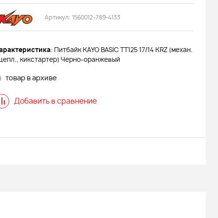
Артикул:
1560012-789-4133
арактеристика
: Питбайк KAYO BASIC TT125 17/14 KRZ (механ.
цепл., кикстартер) Черно-оранжевый
товар в архиве
Добавить в сравнение
 АДЕ