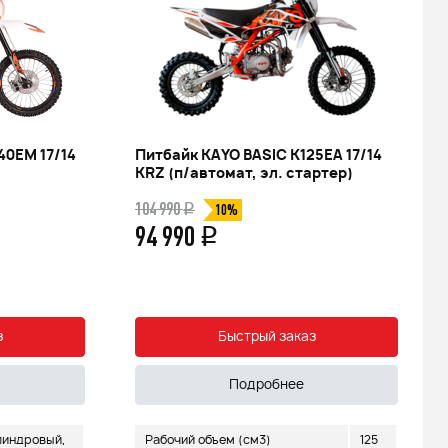
40EM 17/14
Питбайк KAYO BASIC K125EA 17/14
KRZ (п/автомат, эл. стартер)
104 990
q
10%
94 990
q
з
Быстрый заказ
Подробнее
индровый,
Рабочий объем (см3)
125