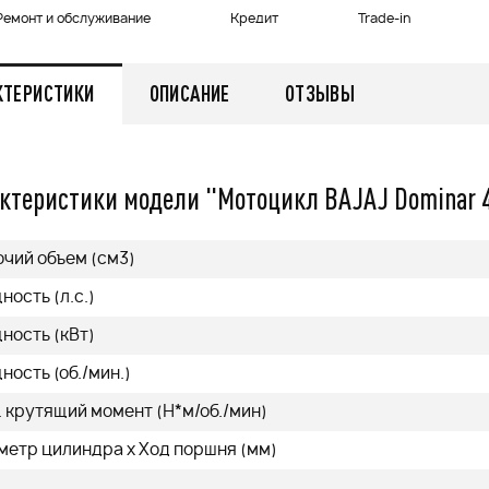
479 000
q
Ремонт и обслуживание
Кредит
Trade-in
q
КТЕРИСТИКИ
ОПИСАНИЕ
ОТЗЫВЫ
нее
Подробнее
ктеристики модели "Мотоцикл BAJAJ Dominar 4
очий объем (см3)
ость (л.с.)
ность (кВт)
ость (об./мин.)
 крутящий момент (H*м/об./мин)
метр цилиндра х Ход поршня (мм)