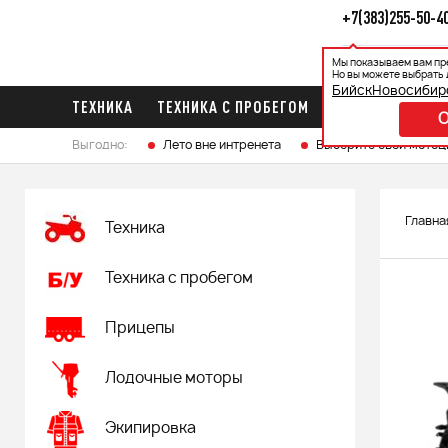
+7(383)255-50-4
Мы показываем вам пр
Каталог
Ак
Но вы можете выбрать 
Бийск
Новосибир
ТЕХНИКА
ТЕХНИКА С ПРОБЕГОМ
ПРИЦЕПЫ
ЛО
Выгодно:
Лето вне интренета
Выберите свой мотоц
Главна
Техника
Техника с пробегом
Прицепы
Лодочные моторы
Экипировка