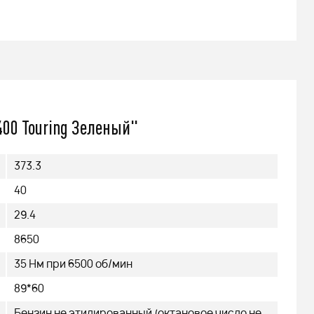
00 Touring Зеленый"
373.3
40
29.4
8650
35 Нм при 6500 об/мин
89*60
Бензин не этилированный (октановое число не