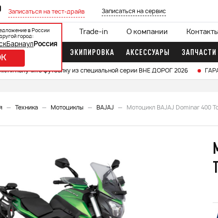
0
Записаться на сервис
Записаться на тест-драйв
едложение в России
ции
Кредит 0%
Trade-in
О компании
Контакт
другой город:
ск
Барнаул
Россия
ДОЧНЫЕ МОТОРЫ
ЭКИПИРОВКА
АКСЕССУАРЫ
ЗАПЧАСТИ
OK
икл и получите футболку из специальной серии ВНЕ ДОРОГ 2026
ГАР
я
Техника
Мотоциклы
BAJAJ
Мотоцикл BAJAJ Dominar 400 T