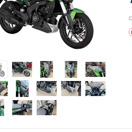
мужской зимний FINNTRAIL
Снегоход БУРАН ЛИДЕР
AN