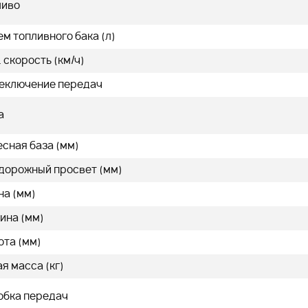
ливо
м топливного бака (л)
 скорость (км/ч)
еключение передач
а
сная база (мм)
 дорожный просвет (мм)
на (мм)
ина (мм)
ота (мм)
я масса (кг)
обка передач