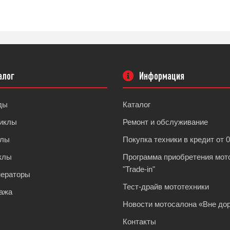
алог
Информация
ды
Каталог
иклы
Ремонт и обслуживание
клы
Покупка техники в кредит от 
клы
Программа приобретения мот
"Trade-in"
нераторы
Тест-драйв мототехники
ажа
Новости мотосалона «Вне дор
Контакты