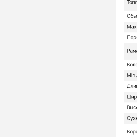
Топ
Объе
Max.
Пер
Рам
Коле
Min
Дли
Шир
Выс
Суха
Кор