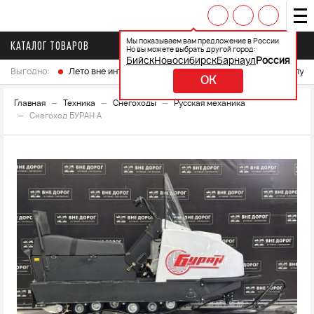
Мы показываем вам предложение в России
КАТАЛОГ ТОВАРОВ
Но вы можете выбрать другой город:
Бийск
Новосибирск
Барнаул
Россия
Выгодно:
Лето вне интренета
Выберите свой мотоцикл и получ
OK
Главная
Техника
Снегоходы
Русская механика
Снегоход БУРАН А