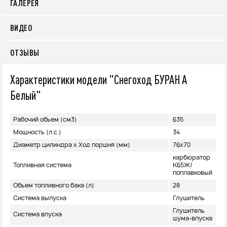
ГАЛЕРЕЯ
ВИДЕО
ОТЗЫВЫ
Характеристики модели "Снегоход БУРАН А
Белый"
Рабочий объем (см3)
635
Мощность (л.с.)
34
Диаметр цилиндра х Ход поршня (мм)
76х70
карбюратор
Топливная система
К65Ж/
поплавковый
Объем топливного бака (л)
28
Система выпуска
Глушитель
Глушитель
Система впуска
шума-впуска