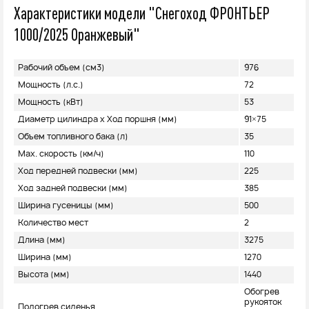
Характеристики модели "Снегоход ФРОНТЬЕР
1000/2025 Оранжевый"
Рабочий объем (см3)
976
Мощность (л.с.)
72
Мощность (кВт)
53
Диаметр цилиндра х Ход поршня (мм)
91×75
Объем топливного бака (л)
35
Max. скорость (км/ч)
110
Ход передней подвески (мм)
225
Ход задней подвески (мм)
385
Ширина гусеницы (мм)
500
Количество мест
2
Длина (мм)
3275
Ширина (мм)
1270
Высота (мм)
1440
Обогрев
рукояток
Подогрев сиденья