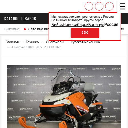
Мы показываем вам предложение в России
КАТАЛОГ ТОВАРОВ
Но вы можете выбрать другой город:
Бийск
Новосибирск
Барнаул
Россия
Выгодно:
Лето вне интренета
Выберите свой мотоцикл и получ
OK
Главная
Техника
Снегоходы
Русская механика
Снегоход ФРОНТЬЕР 1000/2025