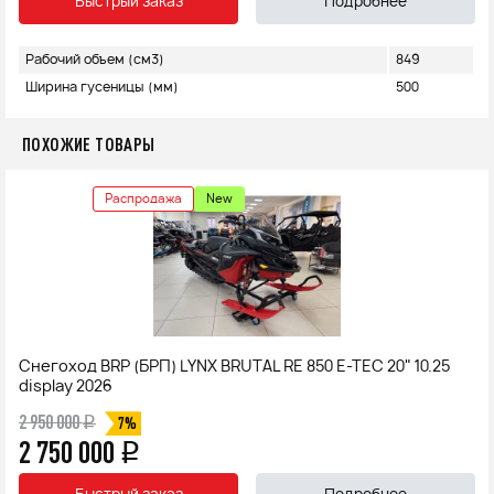
Быстрый заказ
Подробнее
Рабочий объем (см3)
849
Ширина гусеницы (мм)
500
ПОХОЖИЕ ТОВАРЫ
Распродажа
New
Снегоход BRP (БРП) LYNX BRUTAL RE 850 E-TEC 20" 10.25
display 2026
2 950 000
q
7%
2 750 000
q