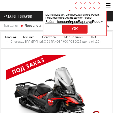
Мы показываем вам предложение в России
КАТАЛОГ ТОВАРОВ
Но вы можете выбрать другой город:
Бийск
Новосибирск
Барнаул
Россия
Выгодно:
Лето вне интренета
Выберите свой мотоцикл и получ
OK
Главная
Техника
Снегоходы
BRP в наличии
LYNX
Снегоход BRP (БРП) LYNX 59 RANGER 600 ACE 2023 (цена с НДС)