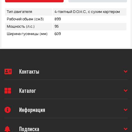
Тип двигателя
4-тактный D.O.H.C., с сухим картером
Рабочий объем (см3)
899
Мощность (л.с.)
95
Ширина гусеницы (мм)
609
Контакты
Каталог
Информация
Подписка