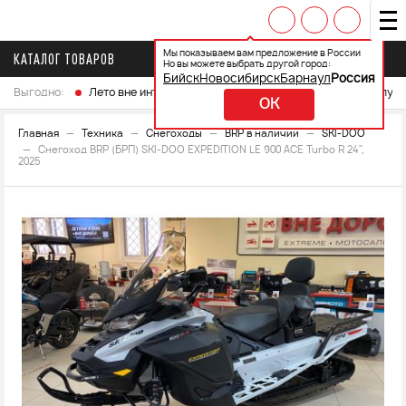
Мы показываем вам предложение в России
КАТАЛОГ ТОВАРОВ
Но вы можете выбрать другой город:
Бийск
Новосибирск
Барнаул
Россия
Выгодно:
Лето вне интренета
Выберите свой мотоцикл и получ
OK
Главная
Техника
Снегоходы
BRP в наличии
SKI-DOO
Снегоход BRP (БРП) SKI-DOO EXPEDITION LE 900 ACE Turbo R 24",
2025