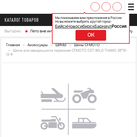
Мы показываем вам предложение в России
КАТАЛОГ ТОВАРОВ
Но вы можете выбрать другой город:
Бийск
Новосибирск
Барнаул
Россия
Выгодно:
Лето вне интренета
Выберите свой мотоцикл и получ
OK
Главная
Аксессуары
ШИНЫ
Шины CFMOTO
Шина для квадроцикла передняя CFMOTO CST WILD THANG 28*10-
12-6