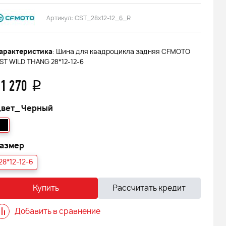
Артикул:
CST_28x12-12_6_R
арактеристика
: Шина для квадроцикла задняя CFMOTO
ST WILD THANG 28*12-12-6
1 270
q
вет_
Черный
азмер
28*12-12-6
Купить
Рассчитать кредит
Добавить в сравнение
 FINNTRAIL
Снегоход БУРАН ЛИДЕР АДЕ