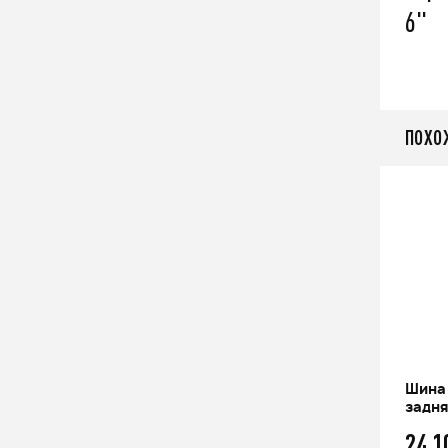
6"
ПОХО
я
Шина CFMOTO задняя ANCLA
Шина
задн
23 500
q
24 