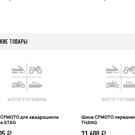
ЖИЕ ТОВАРЫ
 CFMOTO для квадроцикла
Шина CFMOTO передняя
яя STAG
THANG
105
21 600
q
q