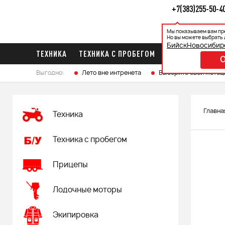
+7(383)255-50-4
Мы показываем вам пр
Каталог
Ак
Но вы можете выбрать 
Бийск
Новосибир
ТЕХНИКА
ТЕХНИКА С ПРОБЕГОМ
ПРИЦЕПЫ
ЛО
Выгодно:
Лето вне интренета
Выберите свой мотоц
Главна
Техника
Техника с пробегом
Прицепы
Лодочные моторы
Экипировка