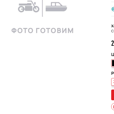
Х
C
2
Ц
Р
013 черный В/Т 1м
Костюм мужской зимний
POWERMAN