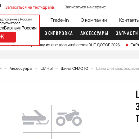
0
Записаться на сервис
Записаться на тест-драйв
едложение в России
ции
Кредит 0%
Trade-in
О компании
Контакт
другой город:
ск
Барнаул
Россия
ДОЧНЫЕ МОТОРЫ
ЭКИПИРОВКА
АКСЕССУАРЫ
ЗАПЧАСТИ
OK
икл и получите футболку из специальной серии ВНЕ ДОРОГ 2026
ГАР
я
Аксессуары
ШИНЫ
Шины CFMOTO
Шина для квадроцикл