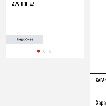
479 000
66 500
q
Подробнее
Подроб
ХАРА
Хара