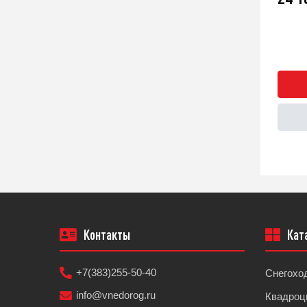
Быстрый заказ
Подробнее
Контакты
Кат
+7(383)255-50-40
Снегохо
info@vnedorog.ru
Квадроц