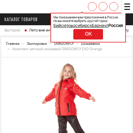
Мы показываем вам предложение в России
КАТАЛОГ ТОВАРОВ
Но вы можете выбрать другой город:
Бийск
Новосибирск
Барнаул
Россия
Выгодно:
Лето вне интренета
Выберите свой мотоцикл и получ
OK
Главная
Экипировка
DRAGONFLY
Дождевики
Комплект детский дождевой DRAGONFLY EVO Orange