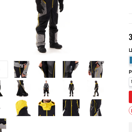
3
Ц
Р
мужской зимний FINNTRAIL
Снегоход БУРАН ЛИДЕР
AN