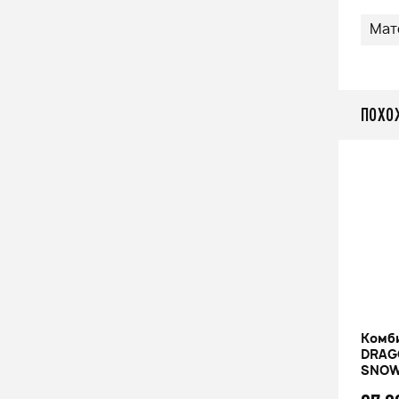
Мат
ПОХО
Комбинезон зимний мужской
Комб
DRAGONFLY EXTREME 2.0 Dark
DRAG
Ocean Baltic 2023
SNOWB