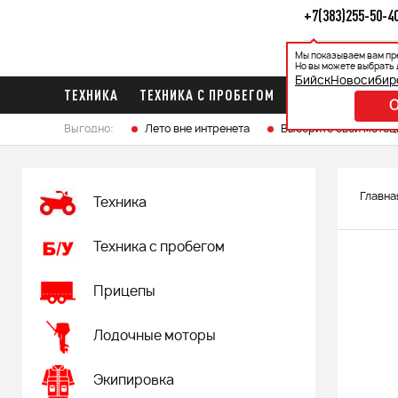
+7(383)255-50-4
Мы показываем вам пр
Каталог
Ак
Но вы можете выбрать 
Бийск
Новосибир
ТЕХНИКА
ТЕХНИКА С ПРОБЕГОМ
ПРИЦЕПЫ
ЛО
Выгодно:
Лето вне интренета
Выберите свой мотоц
Главна
Техника
Техника с пробегом
Прицепы
Лодочные моторы
Экипировка