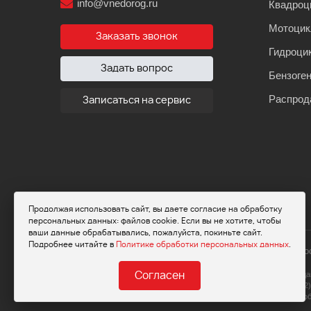
info@vnedorog.ru
Квадроц
Мотоци
Заказать звонок
Гидроци
Задать вопрос
Бензоге
Распрод
Записаться на сервис
Продолжая использовать сайт, вы даете согласие на обработку
персональных данных: файлов cookie. Если вы не хотите, чтобы
ваши данные обрабатывались, пожалуйста, покиньте сайт.
Подробнее читайте в
Политике обработки персональных данных
.
© 2026 Мот
Обращаем ваше внимание на то, что да
Согласен
определяемой положениями Статьи 437(2)
пожалуйста, о