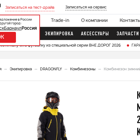
0
Записаться на сервис
Записаться на тест-драйв
едложение в России
ции
Кредит 0%
Trade-in
О компании
Контакт
другой город:
ск
Барнаул
Россия
ДОЧНЫЕ МОТОРЫ
ЭКИПИРОВКА
АКСЕССУАРЫ
ЗАПЧАСТИ
OK
икл и получите футболку из специальной серии ВНЕ ДОРОГ 2026
ГАР
я
Экипировка
DRAGONFLY
Комбинезоны
Комбинезон зимний