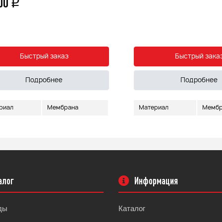
000
q
Быстрый заказ
Быстрый зака
Подробнее
Подробнее
риал
Мембрана
Материал
Мембр
алог
Информация
ды
Каталог