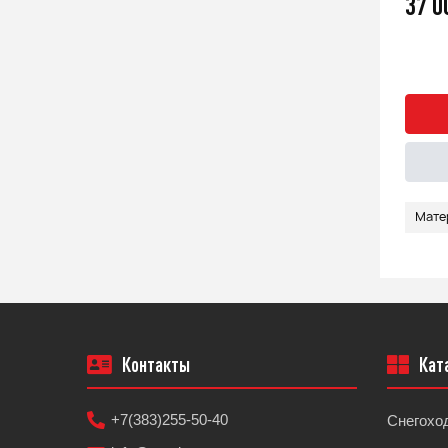
37 000
37 
q
Быстрый заказ
Подробнее
Материал
Мембрана
Мате
Контакты
Кат
+7(383)255-50-40
Снегохо