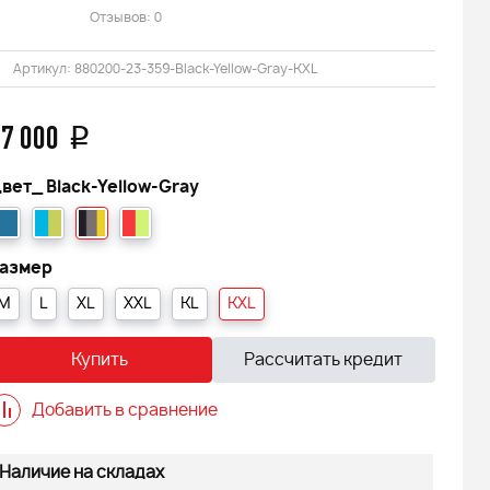
Отзывов: 0
Артикул:
880200-23-359-Black-Yellow-Gray-KXL
7 000
q
вет_
Black-Yellow-Gray
азмер
M
L
XL
XXL
KL
KXL
Купить
Рассчитать кредит
Добавить в сравнение
 АДЕ
Наличие на складах