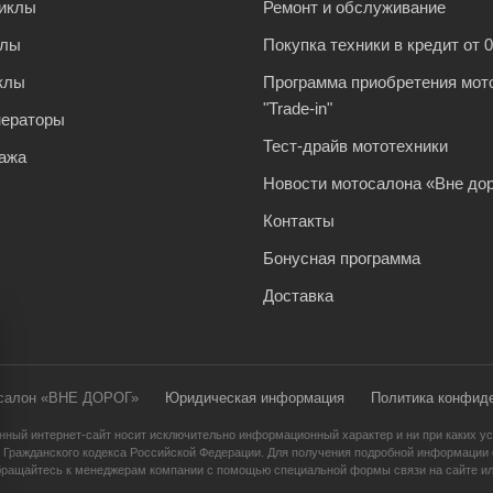
иклы
Ремонт и обслуживание
клы
Покупка техники в кредит от 
клы
Программа приобретения мот
"Trade-in"
нераторы
Тест-драйв мототехники
ажа
Новости мотосалона «Вне дор
Контакты
Бонусная программа
Доставка
осалон «ВНЕ ДОРОГ»
Юридическая информация
Политика конфид
нный интернет-сайт носит исключительно информационный характер и ни при каких ус
 Гражданского кодекса Российской Федерации. Для получения подробной информации о
бращайтесь к менеджерам компании с помощью специальной формы связи на сайте ил