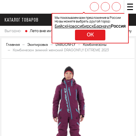
Мы показываем вам предложение в России
КАТАЛОГ ТОВАРОВ
Но вы можете выбрать другой город:
Бийск
Новосибирск
Барнаул
Россия
Выгодно:
Лето вне интренета
Выберите свой мотоцикл и получ
OK
Главная
Экипировка
DRAGONFLY
Комбинезоны
Комбинезон зимний женский DRAGONFLY EXTREME 2023