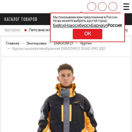
Мы показываем вам предложение в России
КАТАЛОГ ТОВАРОВ
Но вы можете выбрать другой город:
Бийск
Новосибирск
Барнаул
Россия
Выгодно:
Лето вне интренета
Выберите свой мотоцикл и получ
OK
Главная
Экипировка
DRAGONFLY
Куртки
Куртка мужская мембранная DRAGONFLY QUAD PRO 2021