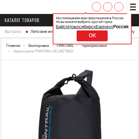
Мы показываем вам предложение в России
КАТАЛОГ ТОВАРОВ
Но вы можете выбрать другой город:
Бийск
Новосибирск
Барнаул
Россия
Выгодно:
Лето вне интренета
Выберите свой мотоцикл и получ
OK
Главная
Экипировка
FINNTRAIL
Герморюкзаки
Гермосумка FINNTRAIL HELMETBAG