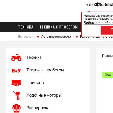
+7(383)255-50-4
Мы показываем вам пр
Каталог
Ак
Но вы можете выбрать 
Бийск
Новосибир
ТЕХНИКА
ТЕХНИКА С ПРОБЕГОМ
ПРИЦЕПЫ
ЛО
Выгодно:
Лето вне интренета
Выберите свой мотоц
Главна
Техника
Техника с пробегом
New
Прицепы
Лодочные моторы
Экипировка