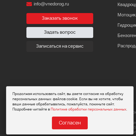
info@vnedorog.ru
Квадроц
Мотоци
Заказать звонок
Гидроци
Задать вопрос
Бензоге
Распрод
Записаться на сервис
Продолжая использовать сайт, вы даете согласие на обработку
персональных данных: файлов cookie. Если вы не хотите, чтобы
ваши данные обрабатывались, пожалуйста, покиньте сайт.
Подробнее читайте в
Политике обработки персональных данных
.
© 2026 Мот
Обращаем ваше внимание на то, что да
Согласен
определяемой положениями Статьи 437(2)
пожалуйста, о