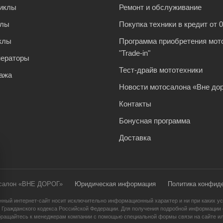
иклы
Ремонт и обслуживание
клы
Покупка техники в кредит от 
клы
Программа приобретения мот
"Trade-in"
нераторы
Тест-драйв мототехники
ажа
Новости мотосалона «Вне дор
Контакты
Бонусная программа
Доставка
осалон «ВНЕ ДОРОГ»
Юридическая информация
Политика конфид
нный интернет-сайт носит исключительно информационный характер и ни при каких ус
 Гражданского кодекса Российской Федерации. Для получения подробной информации о
бращайтесь к менеджерам компании с помощью специальной формы связи на сайте ил