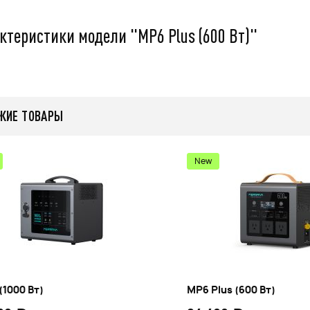
479 000
q
q
ктеристики модели "MP6 Plus (600 Вт)"
ЖИЕ ТОВАРЫ
нее
Подробнее
New
(1000 Вт)
MP6 Plus (600 Вт)