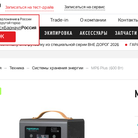
0
Записаться на сервис
Записаться на тест-драйв
едложение в России
ции
Кредит 0%
Trade-in
О компании
Контакт
другой город:
ск
Барнаул
Россия
ДОЧНЫЕ МОТОРЫ
ЭКИПИРОВКА
АКСЕССУАРЫ
ЗАПЧАСТИ
OK
икл и получите футболку из специальной серии ВНЕ ДОРОГ 2026
ГАР
я
Техника
Системы хранения энергии
MP6 Plus (600 Вт)