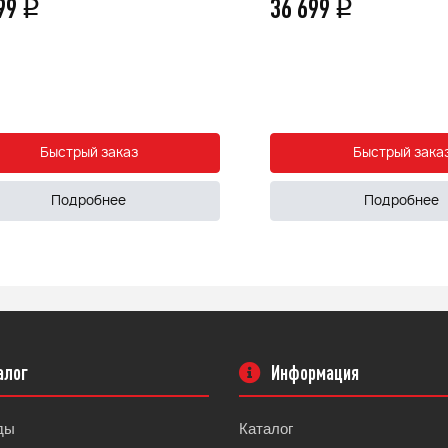
799
36 699
q
q
Быстрый заказ
Быстрый зака
Подробнее
Подробнее
алог
Информация
ды
Каталог