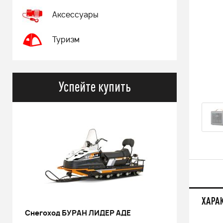
Аксессуары
Туризм
Успейте купить
ХАРА
РИНАЛЬ 2013 черный В/Т 1м
Костюм 
POWERM