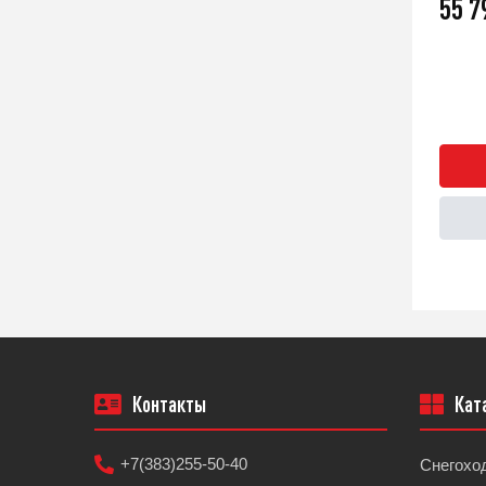
55 
Контакты
Кат
+7(383)255-50-40
Снегохо