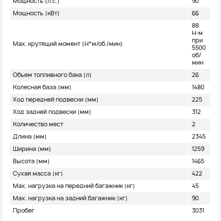
Мощность (л.с.)
90
Мощность (кВт)
66
88
Н⋅м
при
Max. крутящий момент (H*м/об./мин)
5500
об/
мин
Объем топливного бака (л)
26
Колесная база (мм)
1480
Ход передней подвески (мм)
225
Ход задней подвески (мм)
312
Количество мест
2
Длина (мм)
2345
Ширина (мм)
1259
Высота (мм)
1465
Сухая масса (кг)
422
Max. нагрузка на передний багажник (кг)
45
Max. нагрузка на задний багажник (кг)
90
Пробег
3031