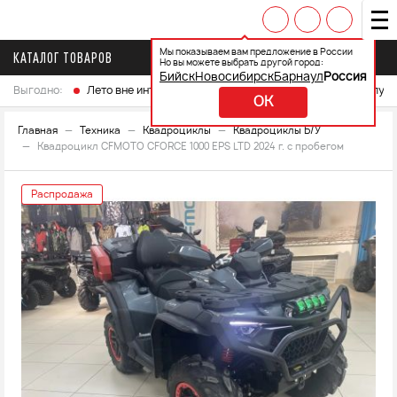
Мы показываем вам предложение в России
КАТАЛОГ ТОВАРОВ
Но вы можете выбрать другой город:
Бийск
Новосибирск
Барнаул
Россия
Выгодно:
Лето вне интренета
Выберите свой мотоцикл и получ
OK
Главная
Техника
Квадроциклы
Квадроциклы Б/У
Квадроцикл CFMOTO CFORCE 1000 EPS LTD 2024 г. с пробегом
Распродажа